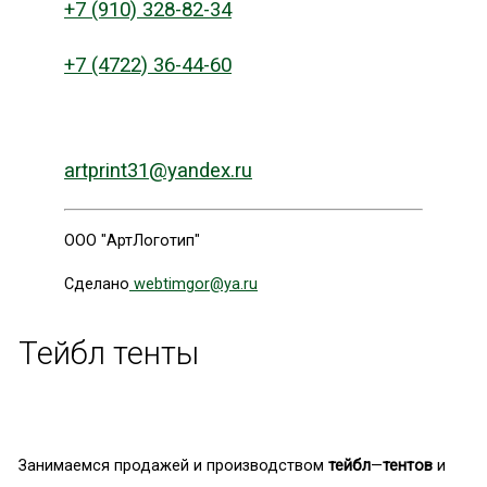
+7 (910) 328-82-34
+7 (4722) 36-44-60
artprint31@yandex.ru
ООО "АртЛоготип"
Сделано
webtimgor@ya.ru
Тейбл тенты
Занимаемся продажей и производством
тейбл
—
тентов
и