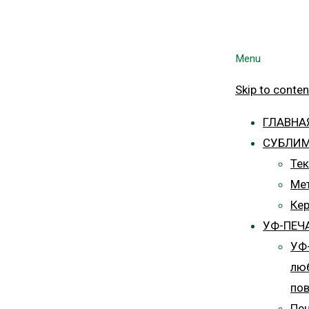
Menu
Skip to conten
ГЛАВНА
СУБЛИ
Тек
Ме
Ке
УФ-ПЕЧ
УФ-
лю
пов
Печ