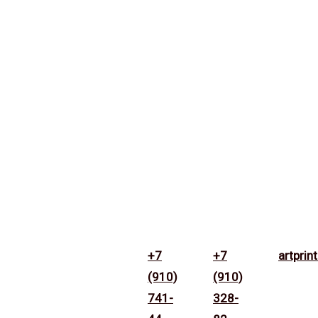
+7
+7
artpri
(910)
(910)
741-
328-