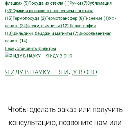
флешках (5)
Посуда из стекла (1)
Ручки (7)
Сублимация
(53)
Сумки и рюкзаки с нанесением логотипа
(15)
Термопосуда (2)
Термотрансфер (8)
Тиснение (1)
УФ-
печать (34)
Флаги, вымпелы (12)
Шелкография
(13)
Шильдики, бейджи и магниты (7)
Экосольвентная
печать (14)
Переустановить фильтры
Я ИДУ В НАУКУ — Я ИДУ В ОНО
Чтобы сделать заказ или получить
консультацию, позвоните нам или