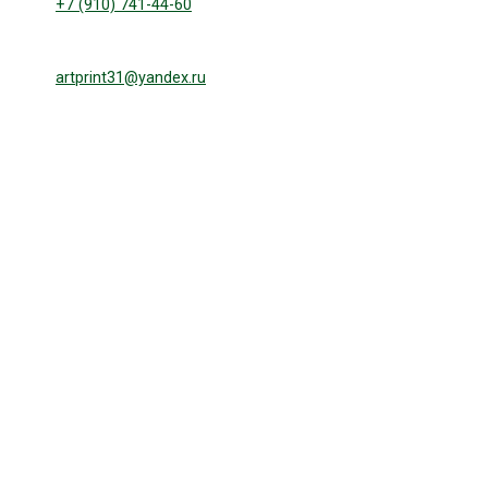
+7 (910) 741-44-60
artprint31@yandex.ru