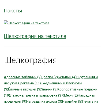
Пакеты
Шелкография на текстиле
Шелкография
Адресные таблички (2)
Брелки (2)
Бутылки (4)
Внутренняя и
наружная реклама (16)
Ежедневники и блокноты
(3)
Ёлочные игрушки (3)
Значки (3)
Корпоративные подарки
(19)
Лазерная резка и гравировка (37)
Мерч (2)
Наградная
продукция (9)
Награды из акрила (3)
Наклейки (5)
Печать на