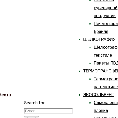
сувенирной
продукции
Печать шр
Брайля
ШЕЛКОГРАФИЯ
Шелкограф
текстиле
Пакеты ПВ
ТЕРМОТРАНСФЕ
Термотран
на текстиле
ЭКОСОЛЬВЕНТ
dex.ru
Самоклеящ
Search for:
пленка