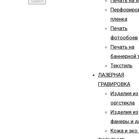
Печать на х
Search
Перфориро
пленка
Печать
фотообоев
Печать на
баннерной 
Текстиль
ЛАЗЕРНАЯ
ГРАВИРОВКА
Изделия из
оргстекла
Изделия из
фанеры и д
Кожа и эко