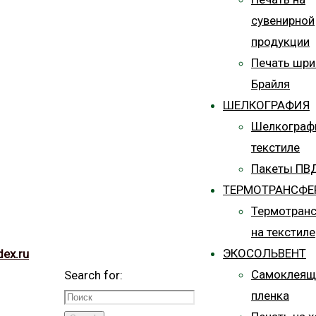
сувенирной
продукции
Печать шр
Брайля
ШЕЛКОГРАФИЯ
Шелкограф
текстиле
Пакеты ПВ
ТЕРМОТРАНСФЕ
Термотран
на текстиле
ЭКОСОЛЬВЕНТ
dex.ru
Самоклеящ
Search for:
пленка