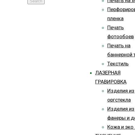
Печать на х
Search
Перфориро
пленка
Печать
фотообоев
Печать на
баннерной 
Текстиль
ЛАЗЕРНАЯ
ГРАВИРОВКА
Изделия из
оргстекла
Изделия из
фанеры и д
Кожа и эко