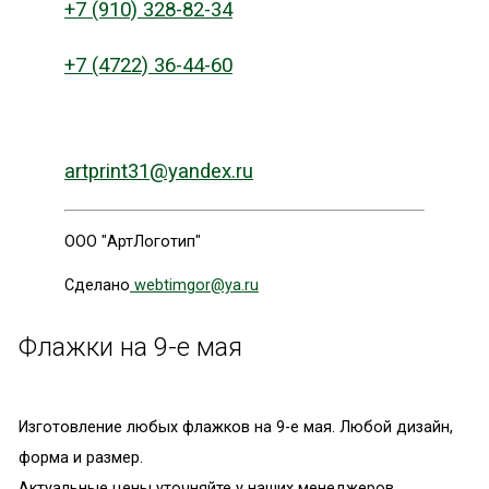
+7 (910) 328-82-34
+7 (4722) 36-44-60
artprint31@yandex.ru
ООО "АртЛоготип"
Сделано
webtimgor@ya.ru
Флажки на 9-е мая
Изготовление любых флажков на 9-е мая. Любой дизайн,
форма и размер.
Актуальные цены уточняйте у наших менеджеров.