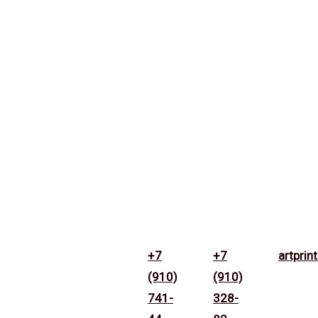
+7
+7
artpri
(910)
(910)
741-
328-