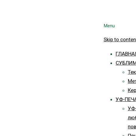
Menu
Skip to conten
ГЛАВНА
СУБЛИ
Тек
Ме
Ке
УФ-ПЕЧ
УФ-
лю
пов
Печ