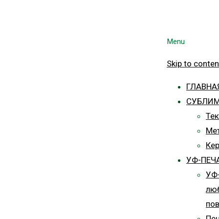
Menu
Skip to conten
ГЛАВНА
СУБЛИ
Тек
Ме
Ке
УФ-ПЕЧ
УФ-
лю
пов
Печ