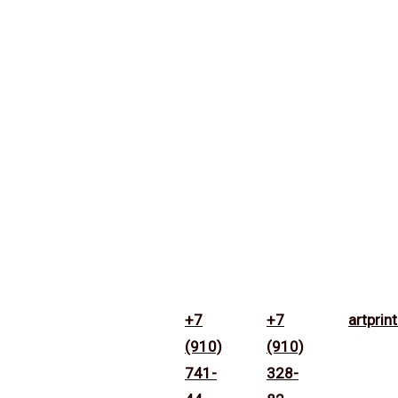
+7
+7
artpri
(910)
(910)
741-
328-